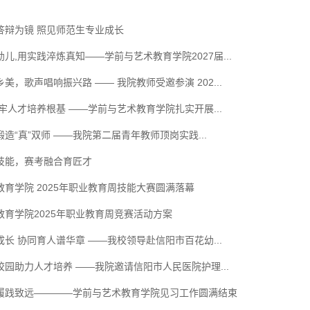
答辩为镜 照见师范生专业成长
儿,用实践淬炼真知——学前与艺术教育学院2027届...
美，歌声唱响振兴路 —— 我院教师受邀参演 202...
牢人才培养根基 ——学前与艺术教育学院扎实开展...
造“真”双师 ——我院第二届青年教师顶岗实践...
技能，赛考融合育匠才
育学院 2025年职业教育周技能大赛圆满落幕
教育学院2025年职业教育周竞赛活动方案
长 协同育人谱华章 ——我校领导赴信阳市百花幼...
园助力人才培养 ——我院邀请信阳市人民医院护理...
履践致远————学前与艺术教育学院见习工作圆满结束