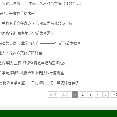
实践出真知 ——学前与艺术教育学院召开教育见习...
美韵，丹青妙手绘未来
会美育专委会在京成立 我校成为首批会员单位
力师资培训 服务地方学前优育需求
趋势 规划专业学习方向 ————学前与艺术教育...
业人才培养方案修订研讨会
教育学院“三课”暨课创赛教学活动圆满结束
乐学院郑慧玲教授应邀来我院作专题讲座
 促进互学互鉴 ----三门峡职业技术学院师范学院 ...
首页
上页
1
2
3
4
5
下