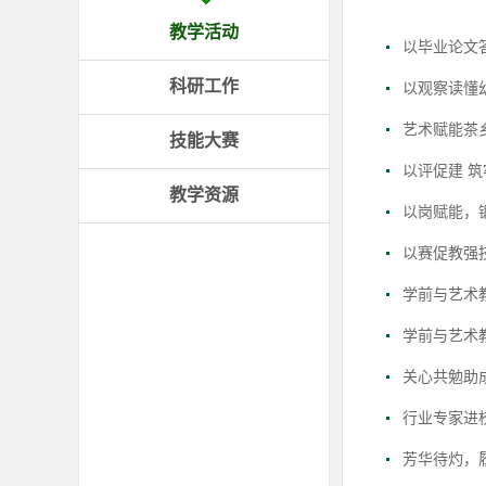
教学活动
以毕业论文
科研工作
以观察读懂幼
艺术赋能茶乡
技能大赛
以评促建 筑
教学资源
以岗赋能，锻
以赛促教强
学前与艺术教
学前与艺术
关心共勉助成
行业专家进校
芳华待灼，