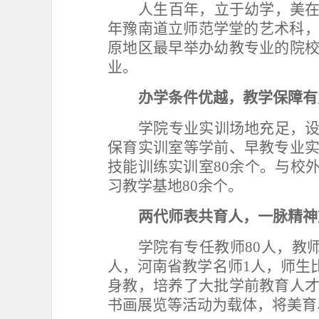
人生百年，立于幼学，美
年豫南道立师范学堂的艺术科
原地区最早举办幼教专业的院
业。
办学条件优越，教学保障有
学院
专业
实训
场地充足，
保育实训室
等学前、早教专业
技能训练实训室
80余个。与校
习教学基地80余个。
两代师表共育人，一脉精神
学院有专任教师
80人，教
人，河南省教学名师1人，师生
身教，培养了大批学前教育人
书画展览等活动为载体，将美育