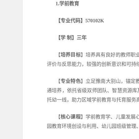
1.学前教育
【专业代码】
570102K
【学
制】三年
【
培养目标
】培养具有良好的教师职
评价与反思能力，较强的创新意识和可持
【
专业特色
】立足豫南大别山，
锚定
通
培养
，依托省级双师团队、智慧
资源库
托幼
一线，助力区域学前教育与托育服务
【
核心课程
】学前教育学、儿童
发展
园教育环境创设与利用、幼儿园班级管理