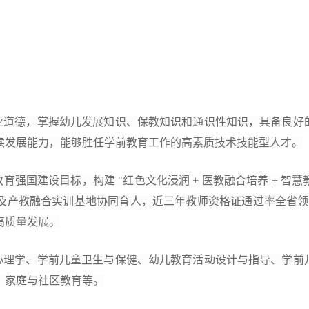
业道德，掌握幼儿发展知识、保教知识和通识性知识
，
具备良好
续发展能力，
能够胜任学前教育工作的高素质技术技能型人才
。
教育强国建设目标，
构建
"红色文化浸润 + 医教融合培养 + 智慧
及
产教融合实训基地
协同育人，近三年教师资格证通过率全省领
高质量发展。
心理学、学前儿童卫生
与保健
、幼儿
教育活动设计与指导
、学前
、家庭与社区教育
等。