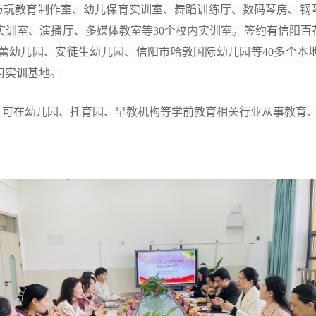
与玩教育制作室、幼儿保育实训室、
舞蹈训练厅、数码琴房、钢
实训室、
演播
厅、多媒体教室等
30个校内实训室
。
签约
有
信阳百
蕾幼儿园、
安徒生幼儿园、信阳市哈敦国际幼儿园等
40多个本
习实训基地。
，可在幼儿园、
托育园、
早教
机构
等
学前教育相关行业
从事
教育